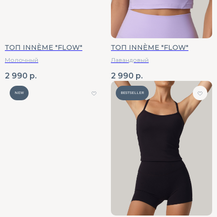
ТОП INNÈME "FLOW"
ТОП INNÈME "FLOW"
Молочный
Лавандовый
2 990
р.
2 990
р.
NEW
BESTSELLER