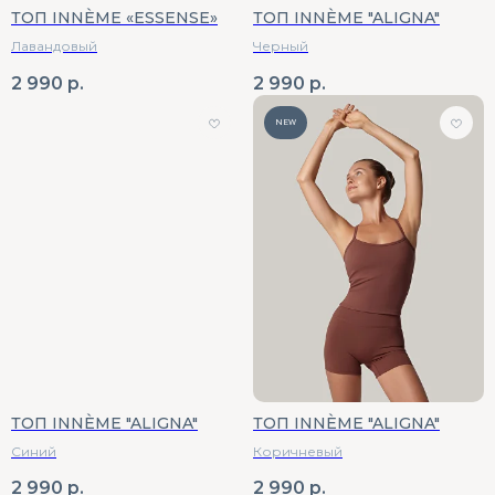
ТОП INNÈME «ESSENSE»
ТОП INNÈME "ALIGNA"
Лавандовый
Черный
2 990
р.
2 990
р.
NEW
ТОП INNÈME "ALIGNA"
ТОП INNÈME "ALIGNA"
Синий
Коричневый
2 990
р.
2 990
р.