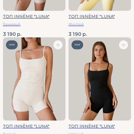
ТОП INNÈME "LUNA"
ТОП INNÈME "LUNA"
Бежевый
Желтый
3 190
р.
3 190
р.
NEW
NEW
ТОП INNÈME "LUNA"
ТОП INNÈME "LUNA"
Белый
Черный