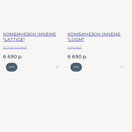
КОМБИНЕЗОН INNÈME
КОМБИНЕЗОН INNÈME
"LATTICE"
"LOOM"
Коричневый
черный
6 690
р.
6 690
р.
NEW
NEW