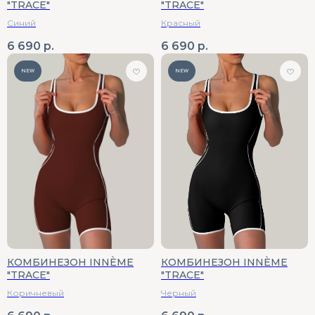
"TRACE"
"TRACE"
Синий
Красный
6 690
р.
6 690
р.
NEW
NEW
КОМБИНЕЗОН INNÈME
КОМБИНЕЗОН INNÈME
"TRACE"
"TRACE"
Коричневый
Черный