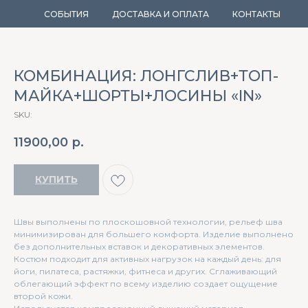
СОБЫТИЯ
ДОСТАВКА И ОПЛАТА
КОНТАКТЫ
КОМБИНАЦИЯ: ЛОНГСЛИВ+ТОП-
МАЙКА+ШОРТЫ+ЛОСИНЫ «IN»
SKU:
11900,00
р.
КУПИТЬ
Швы выполнены по плоскошовной технологии, рельеф шва
минимизирован для большего комфорта. Изделие выполнено
без дополнительных вставок и декоративных элементов.
Костюм подходит для активных нагрузок на каждый день: для
йоги, пилатеса, растяжки, фитнеса и других. Сглаживающий
облегающий эффект по всему изделию создает ощущение
второй кожи.