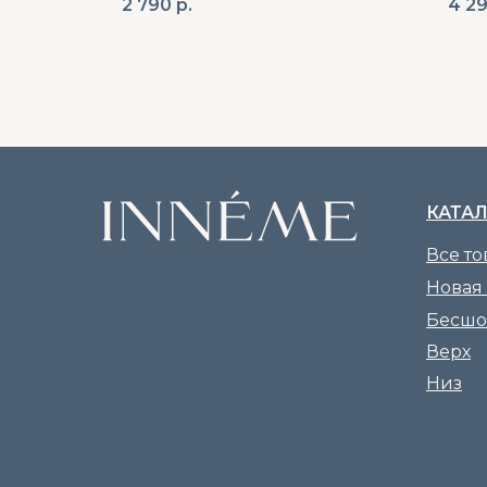
2 790
р.
4 2
КАТА
Все т
Новая
Бесшо
Верх
Низ