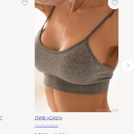
N
"
ЛИФ «CASY»
МУЖ
графитовый
Темн