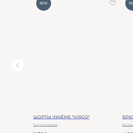
NEW
N
NDY»
ШОРТЫ INNÈME "VIRGO"
БРЮ
Коричневый
Белы