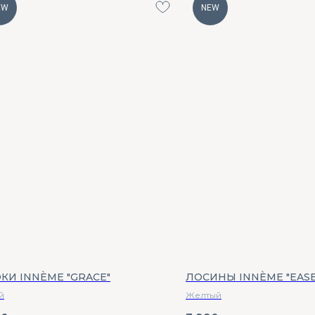
EW
NEW
КИ INNÈME "GRACE"
ЛОСИНЫ INNÈME "EASE
й
Желтый