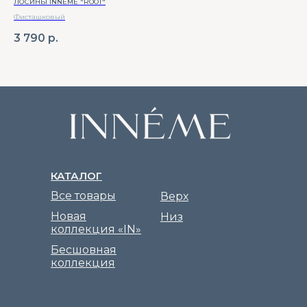
ЛОСИНЫ INNÈME "ROOT"
ТОП
Фисташковый
Се
3 790
р.
2 
КАТАЛОГ
Все товары
Верх
Новая
Низ
коллекция «IN»
Бесшовная
коллекция