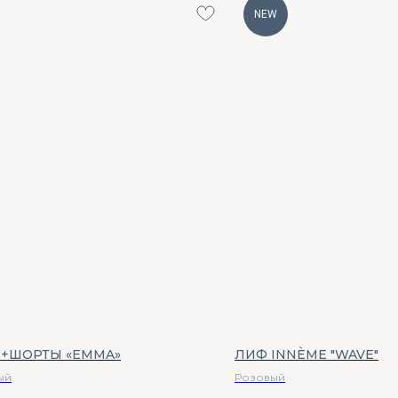
NEW
+ШОРТЫ «EMMA»
ЛИФ INNÈME "WAVE"
ый
Розовый