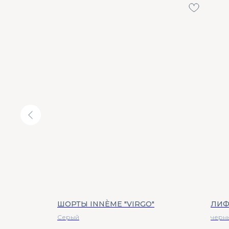
N"
ШОРТЫ INNÈME "VIRGO"
ЛИФ
Серый
черн