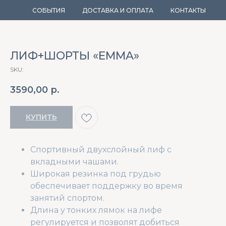
СОБЫТИЯ
ДОСТАВКА И ОПЛАТА
КОНТАКТЫ
ЛИФ+ШОРТЫ «EMMA»
SKU:
3590,00
р.
КУПИТЬ
Спортивный двухслойный лиф с
вкладными чашами.
Широкая резинка под грудью
обеспечивает
поддержку
во время
занятий спортом.
Длина у тонких лямок на лифе
регулируется и позволят добиться