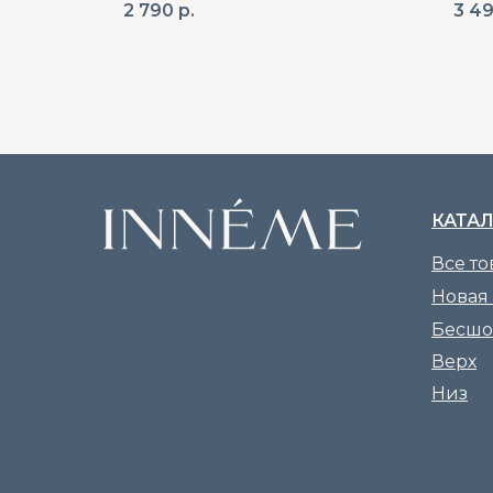
2 790
р.
3 4
КАТА
Все т
Новая
Бесшо
Верх
Низ