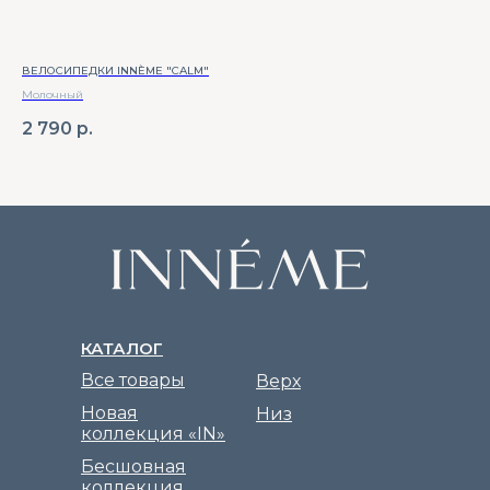
ВЕЛОСИПЕДКИ INNÈME "CALM"
ЛОС
Молочный
ла
2 790
р.
2 
КАТАЛОГ
Все товары
Верх
Новая
Низ
коллекция «IN»
Бесшовная
коллекция