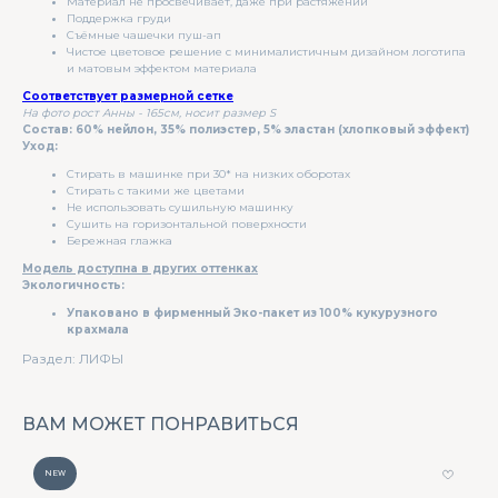
Материал не просвечивает, даже при растяжении
Поддержка груди
Съёмные чашечки пуш-ап
Чистое цветовое решение с минималистичным дизайном логотипа
и матовым эффектом материала
Соответствует размерной сетке
На фото рост Анны - 165см, носит размер S
Состав: 60% нейлон, 35% полиэстер, 5% эластан (хлопковый эффект)
Уход:
Стирать в машинке при 30* на низких оборотах
Стирать с такими же цветами
Не использовать сушильную машинку
Сушить на горизонтальной поверхности
Бережная глажка
Модель доступна в других оттенках
Экологичность:
Упаковано в фирменный Эко-пакет из 100% кукурузного
крахмала
Раздел: ЛИФЫ
ВАМ МОЖЕТ ПОНРАВИТЬСЯ
NEW