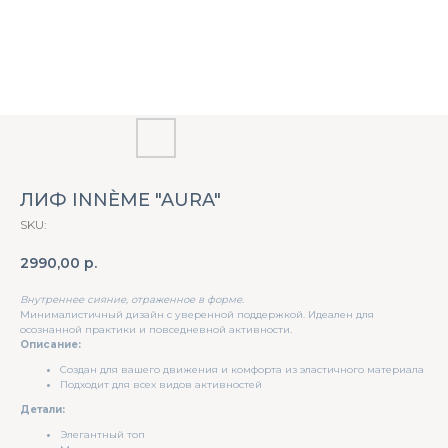
ЛИФ INNÈME "AURA"
SKU:
2990,00
р.
Внутреннее сияние, отраженное в форме.
Минималистичный дизайн с уверенной поддержкой. Идеален для
осознанной практики и повседневной активности.
Описание:
Создан для вашего движения и комфорта из эластичного материала
Подходит для всех видов активностей
Детали:
Элегантный топ