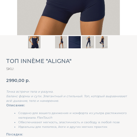
ТОП INNÈME "ALIGNA"
SKU:
2990,00
р.
Точка встречи тела и разума.
Баланс формы и сути. Элегантный и стильный. Топ, который выравнивает
всё: дыхание, тело и намерение.
Описание:
Создано для вашего движения и комфорта из ультра растяжимого
материала
FlexTouch
Обеспечивают мягкость, эластичность и свободу в любой позе
Идеальны для пилатеса, йоги и других мягких практик
Посадка: