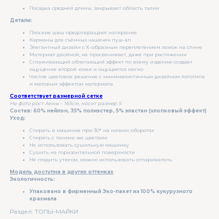
Посадка средней длины, закрывает область талии
Детали:
Плоские швы предотвращают натирание
Карманы для съёмных чашечек пуш-ап
Элегантный дизайн с Х-образным переплетением лямок на спине
Материал двойной, не просвечивает, даже при растяжении
Сглаживающий облегающий эффект по всему изделию создает
ощущение второй кожи и ощущается мягко
Чистое цветовое решение с минималистичным дизайном логотипа
и матовым эффектом материала
Соответствует размерной сетке
На фото рост Анны - 165см, носит размер S
Состав: 60% нейлон, 35% полиэстер, 5% эластан (хлопковый эффект)
Уход:
Стирать в машинке при 30* на низких оборотах
Стирать с такими же цветами
Не использовать сушильную машинку
Сушить на горизонтальной поверхности
Не гладить утюгом, можно использовать отпариватель
Модель доступна в других оттенках
Экологичность:
Упаковано в фирменный Эко-пакет из 100% кукурузного
крахмала
Раздел: ТОПЫ-МАЙКИ