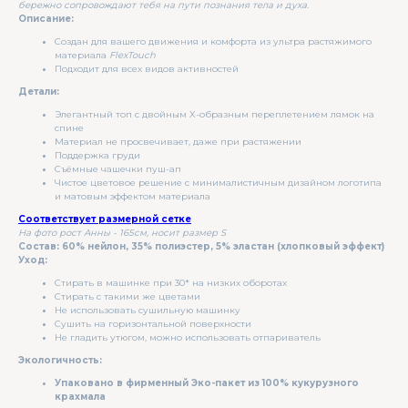
бережно сопровождают тебя на пути познания тела и духа.
Описание:
Создан для вашего движения и комфорта из ультра растяжимого
материала
FlexTouch
Подходит для всех видов активностей
Детали:
Элегантный топ с двойным X-образным переплетением лямок на
спине
Материал не просвечивает, даже при растяжении
Поддержка груди
Съёмные чашечки пуш-ап
Чистое цветовое решение с минималистичным дизайном логотипа
и матовым эффектом материала
Соответствует размерной сетке
На фото рост Анны - 165см, носит размер S
Состав: 60% нейлон, 35% полиэстер, 5% эластан (хлопковый эффект)
Уход:
Стирать в машинке при 30* на низких оборотах
Стирать с такими же цветами
Не использовать сушильную машинку
Сушить на горизонтальной поверхности
Не гладить утюгом, можно использовать отпариватель
Экологичность:
Упаковано в фирменный Эко-пакет из 100% кукурузного
крахмала