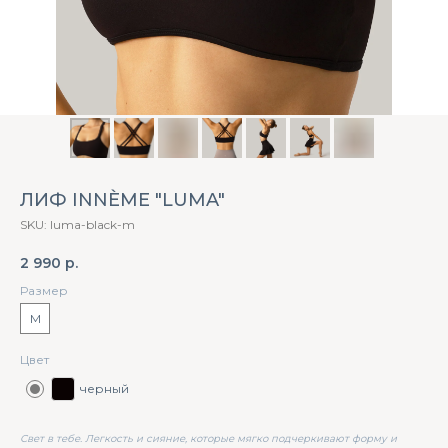
ЛИФ INNÈME "LUMA"
SKU:
luma-black-m
2 990
р.
Размер
M
Цвет
черный
Свет в тебе. Легкость и сияние, которые мягко подчеркивают форму и