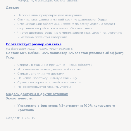
комфортную фиксацию без скатывания
Детали:
Плоские швы предотвращают натирание
Оптимальная длина и мягкий край не сдавливают бедра
Сглаживающий облегающий эффект по всему изделию создает
ощущение второй кожи и мягко обнимает тело
Чистое цветовое решение с минималистичным дизайном логотипа
и матовым эффектом материала
Соответствует размерной сетке
На фото рост Анны - 165см, носит размер S
Состав: 60% нейлон, 35% полиэстер, 5% эластан (хлопковый эффект)
Уход:
Стирать в машинке при 30* на низких оборотах
Использовать режим деликатной стирки
Стирать с такими же цветами
Не использовать сушильную машинку
Сушить на горизонтальной поверхности
Не рекомендуется гладить утюгом
Модель доступна в других оттенках
Экологичность:
Упаковано в фирменный Эко-пакет из 100% кукурузного
крахмала
Раздел: ШОРТЫ