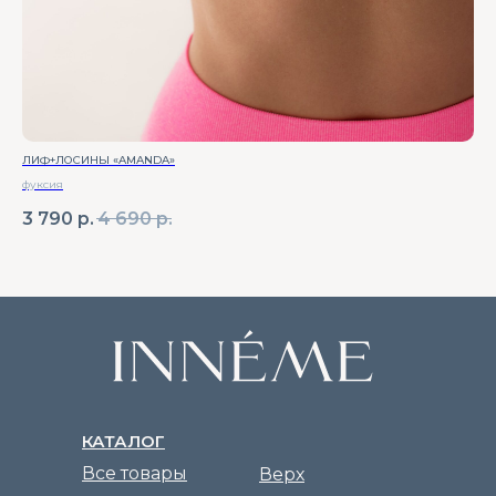
ЛИФ+ЛОСИНЫ «AMANDA»
ФУТ
фуксия
чё
3 790
р.
4 690
р.
1 
КАТАЛОГ
Все товары
Верх