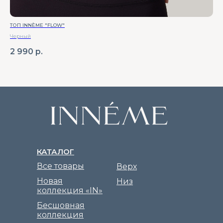
ТОП INNÈME "FLOW"
МУ
Черный
Тем
2 990
р.
3 
КАТАЛОГ
Все товары
Верх
Новая
Низ
коллекция «IN»
Бесшовная
коллекция