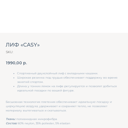
ЛИФ «CASY»
SKU:
1990,00
р.
Спортивный двухслойный лиф с вкладными чашами.
Широкая резинка под грудью обеспечивает поддержку во время
занятий спортом.
Длина у тонких лямок на лифе регулируется и позволят добиться
идеальной посадки по вашей фигуре.
Бесшовная технология плетения обеспечивает
идеальную посадку и
циркуляцию воздуха
, удерживает и сохраняет тепло, не позволяет
материалу вытягиваться и скатываться.
Ткань:
полиамидная микрофибра
Состав:
60% neylon, 35% poliester, 5% elastan