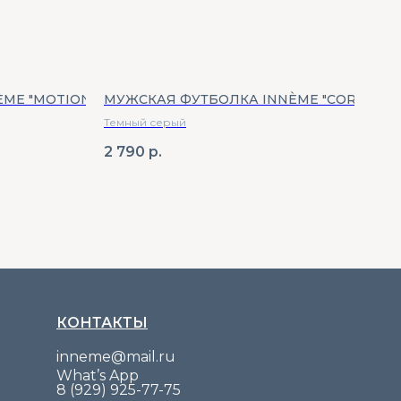
ME "MOTION"
МУЖСКАЯ ФУТБОЛКА INNÈME "CORE"
ФУТ
Темный серый
изум
2 790
р.
3 7
КОНТАКТЫ
inneme@mail.ru
What’s App
8 (929) 925-77-75