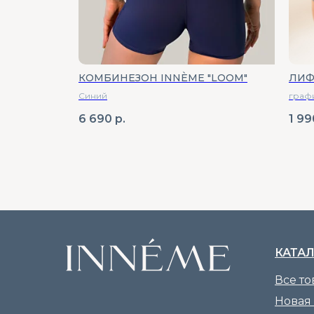
КОМБИНЕЗОН INNÈME "LOOM"
ЛИФ
Синий
граф
6 690
р.
1 99
КАТА
Все т
Новая