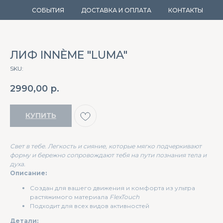
СОБЫТИЯ
ДОСТАВКА И ОПЛАТА
КОНТАКТЫ
ЛИФ INNÈME "LUMA"
SKU:
2990,00
р.
КУПИТЬ
Свет в тебе. Легкость и сияние, которые мягко подчеркивают
форму и бережно сопровождают тебя на пути познания тела и
духа.
Описание:
Создан для вашего движения и комфорта из ультра
растяжимого материала
FlexTouch
Подходит для всех видов активностей
Детали: