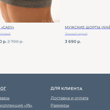
 «CASY»
МУЖСКИЕ ШОРТЫ INNÈ
итовый
Темный серый
0
р.
2 700
р.
3 690
р.
ДЛЯ КЛИЕНТА
ЛОГ
овары
Доставка и оплата
 коллекция «IN»
Размеры