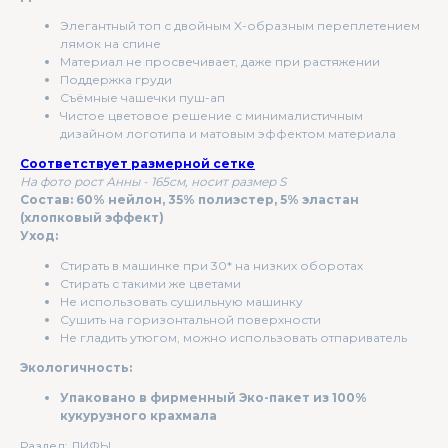
Элегантный топ с двойным X-образным переплетением
лямок на спине
Материал не просвечивает, даже при растяжении
Поддержка груди
Съёмные чашечки пуш-ап
Чистое цветовое решение с минималистичным
дизайном логотипа и матовым эффектом материала
Соответствует размерной сетке
На фото рост Анны - 165см, носит размер S
Состав: 60% нейлон, 35% полиэстер, 5% эластан
(хлопковый эффект)
Уход:
Стирать в машинке при 30* на низких оборотах
Стирать с такими же цветами
Не использовать сушильную машинку
Сушить на горизонтальной поверхности
Не гладить утюгом, можно использовать отпариватель
Экологичность:
Упаковано в фирменный Эко-пакет из 100%
кукурузного крахмала
Раздел: ЛИФЫ